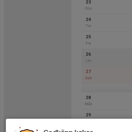
23
Ons
24
Tor
25
Fre
26
Lör
27
Sön
28
Mån
29
Tis