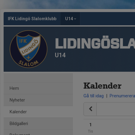
IFK Lidingö Slalomklubb
U14
LIDINGÖSL
U14
Kalender
Hem
Gå till idag
|
Prenumerer
Nyheter
Kalender
Bildgalleri
1
Tis