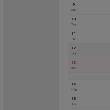
9
Ons
10
Tor
11
Fre
12
Lör
13
Sön
14
Mån
15
Tis