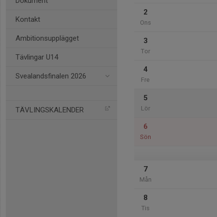
Dokument
2
Kontakt
Ons
Ambitionsupplägget
3
Tor
Tävlingar U14
4
Svealandsfinalen 2026
Fre
5
Lör
TÄVLINGSKALENDER
6
Sön
7
Mån
8
Tis