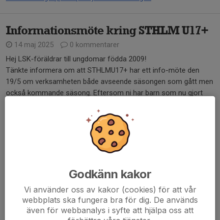
Informationsmöte kring STHLM U17+
14 maj 2025
0 kommentarer
Hej LSK-föräldrar till ungdomar födda 2009!
Tänkte informera om att STHLMU17+ har ett info-möte den
19/5 om verksamheten både avseende säsongen som gått men
också kommande säsong. Eftersom ni har barn som nu gjort
sin...
Läs mer
Klubbens FIS Policy
24 mar 2025
0 kommentarer
Godkänn kakor
Hej alla FIS föräldrar/åkare
Vi använder oss av kakor (cookies) för att vår
webbplats ska fungera bra för dig. De används
Som tidigare meddelats har denna
FIS policy
antagits av
även för webbanalys i syfte att hjälpa oss att
styrelsen vad gäller tävlingar mm. Denna gäller tillsvidare.