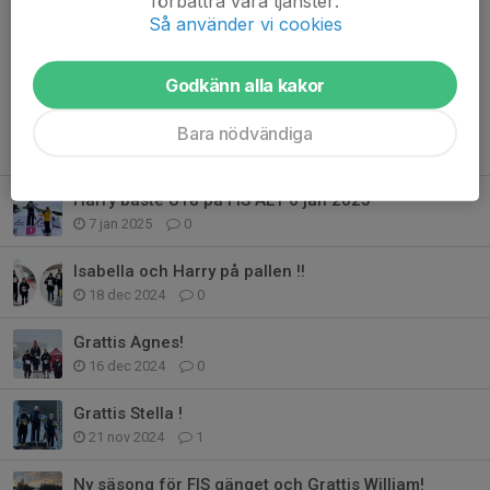
förbättra våra tjänster.
Så använder vi cookies
Mvh
Styrelsen
Läs mer
Godkänn alla kakor
Bara nödvändiga
Fler nyheter
Harry bäste U18 på FIS AET 6 jan 2025
7 jan 2025
0
Isabella och Harry på pallen !!
18 dec 2024
0
Grattis Agnes!
16 dec 2024
0
Grattis Stella !
21 nov 2024
1
Ny säsong för FIS gänget och Grattis William!