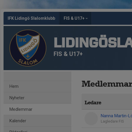
IFK Lidingö Slalomklubb
FIS & U17+
LIDINGÖSL
FIS & U17+
Medlemmar
Hem
Nyheter
Ledare
Medlemmar
Nanna Martin-L
Kalender
Lagledare FIS