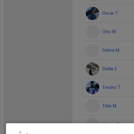
Oscar T.
Otto M.
Selma M.
Stella S.
Teodor T.
Tilde M.
Valerie D.