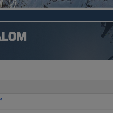
ALOM
öf