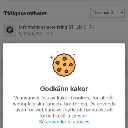
Tidigare nyheter
Informationsmöte kring STHLM U17+
14 maj 2025
0
Klubbens FIS Policy
24 mar 2025
0
Harry bäste U18 på FIS AET 6 jan 2025
7 jan 2025
0
Isabella och Harry på pallen !!
Godkänn kakor
18 dec 2024
0
Vi använder oss av kakor (cookies) för att vår
Grattis Agnes!
webbplats ska fungera bra för dig. De används
16 dec 2024
0
även för webbanalys i syfte att hjälpa oss att
förbättra våra tjänster.
Grattis Stella !
Så använder vi cookies
21 nov 2024
1