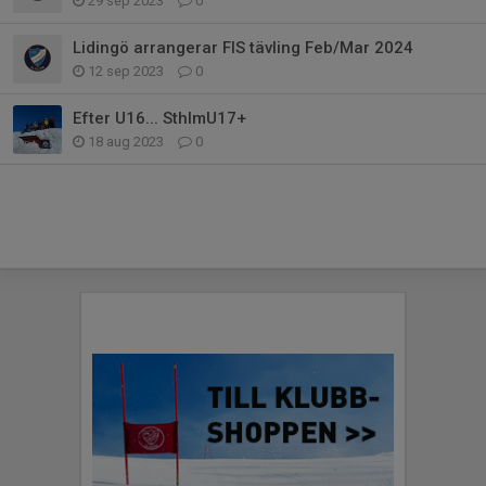
29 sep 2023
0
Lidingö arrangerar FIS tävling Feb/Mar 2024
12 sep 2023
0
Efter U16... SthlmU17+
18 aug 2023
0