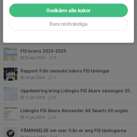
Godkänn alla kakor
Ny säsong för FIS gänget och Grattis William!
10 nov 2024
0
Bara nödvändiga
Verksamhetsberättelse för säsongen 23-24 FIS etc
1 sep 2024
0
FIS licens 2024-2025
25 apr 2024
0
Rapport från senaste tidens FIS tävlingar
28 jan 2024
1
Uppdatering kring Lidingös FIS åkare säsongen 2023–2024
11 jan 2024
0
Lidingös FIS åkare Alexander AX Swartz till ungdoms-OS
11 jan 2024
0
PÅMINNELSE om svar från er ang FIS tävlingarna