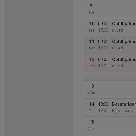
9
Tor
10
09:00
Guldhjälm
15:00
Fre
Duved
11
09:00
Guldhjälm
15:00
Lör
Duved
12
09:00
Guldhjälm
15:00
Sön
Duved
13
Mån
14
18:00
Barmarkst
19:00
Tis
Hinderbanan,
15
Ons