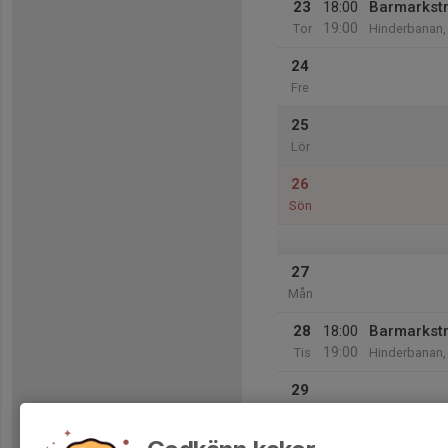
23
18:00
Barmarkst
19:00
Tor
Hinderbanan,
24
Fre
25
Lör
26
Sön
27
Mån
28
18:00
Barmarkst
19:00
Tis
Hinderbanan,
29
Ons