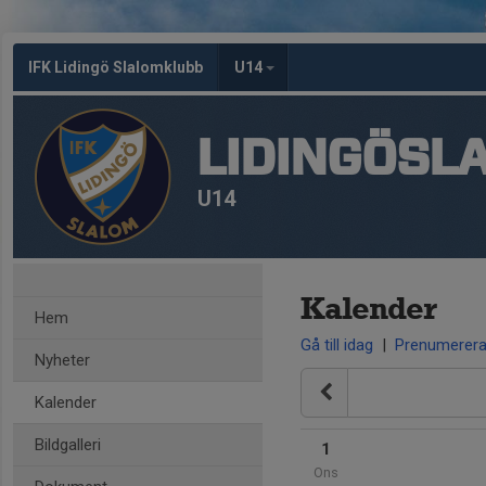
IFK Lidingö Slalomklubb
U14
LIDINGÖSL
U14
Kalender
Hem
Gå till idag
|
Prenumerer
Nyheter
Kalender
Bildgalleri
1
Ons