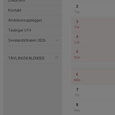
Dokument
2
Kontakt
Tor
Ambitionsupplägget
3
Fre
Tävlingar U14
4
Svealandsfinalen 2026
Lör
5
Sön
TÄVLINGSKALENDER
6
Mån
7
Tis
8
Ons