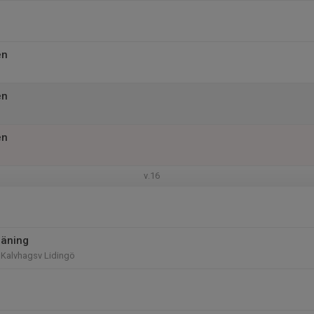
en
en
en
v.16
räning
 Kalvhagsv Lidingö