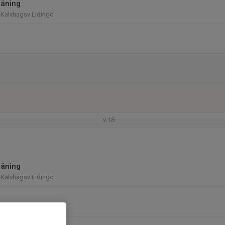
räning
 Kalvhagsv Lidingö
v.18
räning
 Kalvhagsv Lidingö