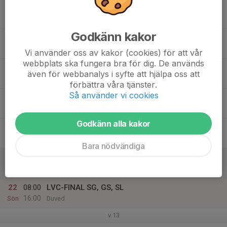
17
19:30
Träning i backen
21:00
Tis
Ekholmsnäsbacken
Godkänn kakor
18
Ons
Vi använder oss av kakor (cookies) för att vår
webbplats ska fungera bra för dig. De används
19
08:00
LVC-FINAL SG, GS, SL
även för webbanalys i syfte att hjälpa oss att
16:00
Tor
Duved
förbättra våra tjänster.
Så använder vi cookies
19:30
Träning i backen
21:00
Ekholmsnäsbacken
Godkänn alla kakor
20
08:00
LVC-FINAL SG, GS, SL
16:00
Fre
Duved
Bara nödvändiga
21
08:00
LVC-FINAL SG, GS, SL
16:00
Lör
Duved
22
08:00
LVC-FINAL SG, GS, SL
16:00
Sön
Duved
v.13