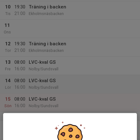
10
19:30
Träning i backen
21:00
Tis
Ekholmsnäsbacken
11
Ons
12
19:30
Träning i backen
21:00
Tor
Ekholmsnäsbacken
13
08:00
LVC-kval GS
16:00
Fre
Nolby/Sundsvall
14
08:00
LVC-kval GS
16:00
Lör
Nolby/Sundsvall
15
08:00
LVC-kval GS
16:00
Sön
Nolby/Sundsvall
v.12
16
18:00
Träning i backen
19:30
Mån
Ekholmsnäsbacken