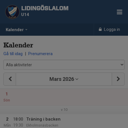
LIDINGÖSLALOM
U14
Logga in
Kalender
Kalender
Gå till idag
|
Prenumerera
Mars 2026
1
Sön
v.10
2
18:00
Träning i backen
19:30
Mån
Ekholmsnäsbacken