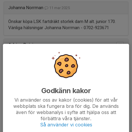
Johanna Norrman
11 mar 2025
Önskar köpa LSK fartdräkt storlek dam M alt. junior 170.
Vänliga hälsningar Johanna Norrman - 0702-923671
Adrian Boivie
19 feb 2025
Bortskänkes: Fartdräkt och benskydd.
Fartdräkt röd POC junior 150 (gammal LSK edition).
Godkänn kakor
Benskydd JOFA junior 31cm.
Vi använder oss av kakor (cookies) för att vår
Finns att hämta på ön. Smsa 0737586224 eller mejla. Kan
webbplats ska fungera bra för dig. De används
skicka bilder.
även för webbanalys i syfte att hjälpa oss att
förbättra våra tjänster.
Så använder vi cookies
Johan Bergstrand
14 jan 2025