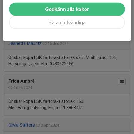
Godkänn alla kakor
Säljer 2 LSK FIS fartdräkter.
Dam M & L. Pris 700kr st
Bara nödvändiga
Skicka ett SMS 0702985600
Jeanette Mauritz
16 dec 2024
Önskar köpa LSK fartdräkt storlek dam M alt. junior 170.
Hälsningar, Jeanette 0730922956
Frida Ambré
4 dec 2024
Önskar köpa LSK fartdräkt storlek 150.
Med vänlig hälsning, Frida 0708868441
Olivia Sällfors
3 apr 2024