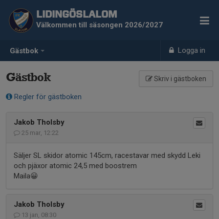
LIDINGÖSLALOM
Välkommen till säsongen 2026/2027
Logga in
Gästbok
Gästbok
Skriv i gästboken
Regler för gästboken
Jakob Tholsby
25 mar, 12:22
Säljer SL skidor atomic 145cm, racestavar med skydd Leki
och pjäxor atomic 24,5 med boostrem
Maila😀
Jakob Tholsby
13 jan, 08:30