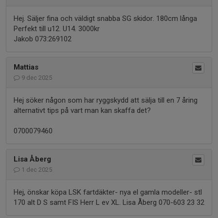
Hej. Säljer fina och väldigt snabba SG skidor. 180cm långa
Perfekt till u12. U14. 3000kr
Jakob 073:269102
Mattias
9 dec 2025
Hej söker någon som har ryggskydd att sälja till en 7 åring
alternativt tips på vart man kan skaffa det?
0700079460
Lisa Åberg
1 dec 2025
Hej, önskar köpa LSK fartdäkter- nya el gamla modeller- stl
170 alt D S samt FIS Herr L ev XL. Lisa Åberg 070-603 23 32