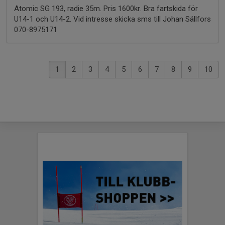
Atomic SG 193, radie 35m. Pris 1600kr. Bra fartskida för
U14-1 och U14-2. Vid intresse skicka sms till Johan Sällfors
070-8975171
1
2
3
4
5
6
7
8
9
10