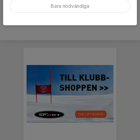
Bara nödvändiga
Här hittar du
klubbshopen >>