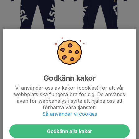
Hej!
Godkänn kakor
Vi använder oss av kakor (cookies) för att vår
Vi har från säsongen 25/26 ett nytt samarbete med The Lift
webbplats ska fungera bra för dig. De används
Borne. Fartdräkten beställs via vår shop för klubbkläder. När det
även för webbanalys i syfte att hjälpa oss att
gäller fartdräkten finns det beställningsfönster vi måste hålla
förbättra våra tjänster.
oss till.
Så använder vi cookies
Fartdräkten är mycket populär bland åkarna och vi ser gärna att
Godkänn alla kakor
så många som möjligt tävlar i klubbens fartdräkt.