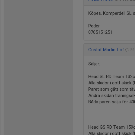
Köpes. Komperdell SL 
Peder
0705151251
Gustaf Martin-Löf
22
Säljer:
Head SL RD Team 132cm
Alla skidor i gott skick
Paret som gått som täv
Andra skidan träningssk
Båda paren säljs för 40
Head GS RD Team 159cm
Alla skidor i gott skick