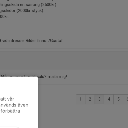
lingsskida en säsong (2500kr)
gsskidor (2000kr styck).
00kr.
id intresse. Bilder finns. /Gustaf
. Någon som har till salu? maila mig!
att vår
1
2
3
4
5
 används även
 förbättra