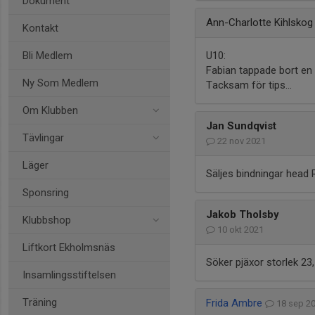
Dokument
Ann-Charlotte Kihlsko
Kontakt
Bli Medlem
U10:
Fabian tappade bort en 
Ny Som Medlem
Tacksam för tips…
Om Klubben
Jan Sundqvist
Tävlingar
22 nov 2021
Läger
Säljes bindningar head 
Sponsring
Jakob Tholsby
Klubbshop
10 okt 2021
Liftkort Ekholmsnäs
Söker pjäxor storlek 23
Insamlingsstiftelsen
Träning
Frida Ambre
18 sep 2