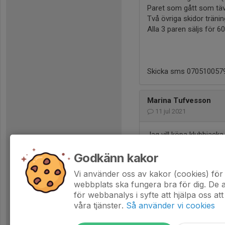
Paret som gått som täv
Två övriga skidor tränin
Alla 3 paren säljs för 60
Skicka sms 0705100579 v
Marina Tufvesson
11 jul 2021
Jag vill köpa klubbjacka
Godkänn kakor
Vi använder oss av kakor (cookies) för 
webbplats ska fungera bra för dig. De
för webbanalys i syfte att hjälpa oss att
våra tjänster.
Så använder vi cookies