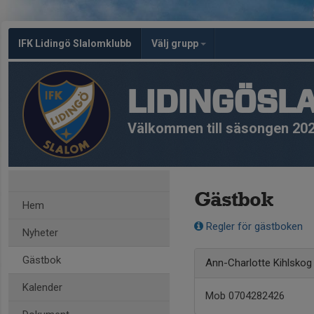
IFK Lidingö Slalomklubb
Välj grupp
LIDINGÖSL
Välkommen till säsongen 20
Gästbok
Hem
Regler för gästboken
Nyheter
Gästbok
Ann-Charlotte Kihlsko
Kalender
Mob 0704282426