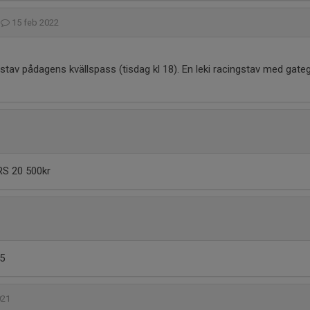
g
15 feb 2022
stav pådagens kvällspass (tisdag kl 18). En leki racingstav med gat
RS 20 500kr
,5
021