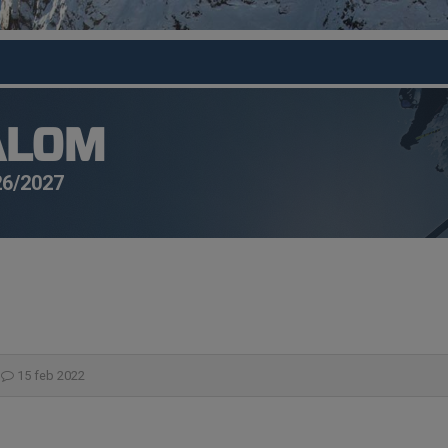
ALOM
26/2027
g
15 feb 2022