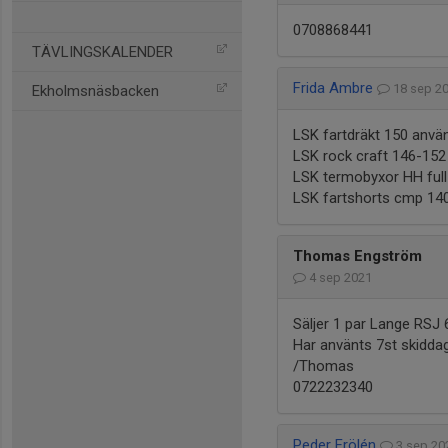
0708868441
TÄVLINGSKALENDER
Frida Ambre
18 sep 2
Ekholmsnäsbacken
LSK fartdräkt 150 anvä
LSK rock craft 146-15
LSK termobyxor HH ful
LSK fartshorts cmp 14
Thomas Engström
4 sep 2021
Säljer 1 par Lange RSJ 6
Har använts 7st skidda
/Thomas
0722232340
Peder Frölén
3 sep 2