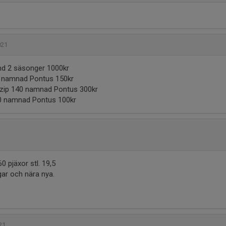
021
nd 2 säsonger 1000kr
2 namnad Pontus 150kr
lzip 140 namnad Pontus 300kr
0 namnad Pontus 100kr
0 pjäxor stl. 19,5
gar och nära nya.
021