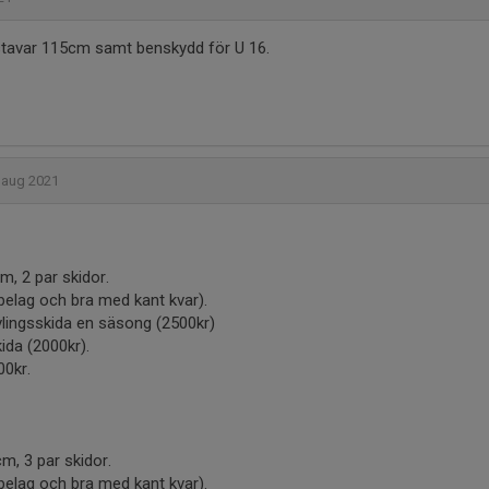
stavar 115cm samt benskydd för U 16.
 aug 2021
, 2 par skidor.
 (belag och bra med kant kvar).
lingsskida en säsong (2500kr)
ida (2000kr).
00kr.
, 3 par skidor.
 (belag och bra med kant kvar).