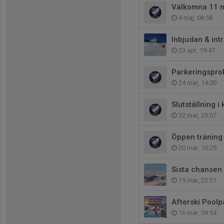
Välkomna 11 
4 maj, 08:58
Inbjudan & int
23 apr, 19:47
Parkeringspro
24 mar, 14:00
Slutställning i
22 mar, 23:07
Öppen träning
20 mar, 10:29
Sista chansen
19 mar, 22:21
Afterski Poolp
16 mar, 09:54