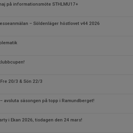
maj på informationsmöte STHLMU17+
resseanmälan – Söldenläger höstlovet v44 2026
blematik
 klubbcupen!
 Fre 20/3 & Sön 22/3
 – avsluta säsongen på topp i Ramundberget!
arty i Ekan 2026, tisdagen den 24 mars!