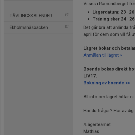
Vi ses i Ramundberget för 
Lägerdatum: 23–26 
TÄVLINGSKALENDER
Träning sker 24–26 
Ekholmsnäsbacken
Det går bra att anlända fr
april för dem som vill få u
Lägret bokar och betala
Anmälan till lägret »
Boende bokas direkt h
LIV17.
Bokning av boende >>
All info om lägret hittar ni
Har du frågor? Hör av dig t
/Lägerteamet
Mathias