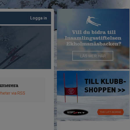
Logga in
umerera
heter via RSS