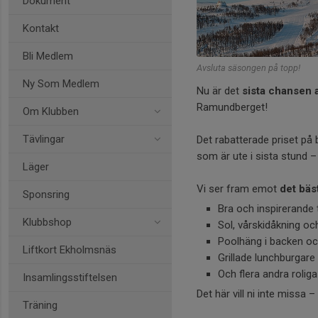
Dokument
Kontakt
Bli Medlem
Avsluta säsongen på topp!
Ny Som Medlem
Nu är det
sista chansen 
Ramundberget!
Om Klubben
Tävlingar
Det rabatterade priset på 
som är ute i sista stund – 
Läger
Vi ser fram emot
det bäs
Sponsring
Bra och inspirerande 
Klubbshop
Sol, vårskidåkning oc
Poolhäng i backen och
Liftkort Ekholmsnäs
Grillade lunchburgare
Och flera andra roliga
Insamlingsstiftelsen
Det här vill ni inte missa –
Träning