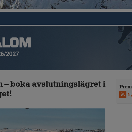
ALOM
26/2027
n – boka avslutningslägret i
Pren
et!
Ny