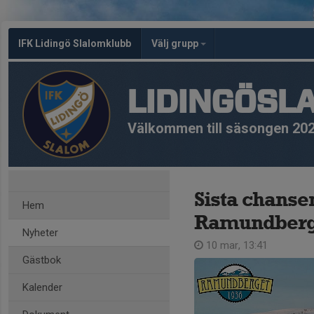
IFK Lidingö Slalomklubb
Välj grupp
LIDINGÖSL
Välkommen till säsongen 20
Sista chanse
Hem
Ramundberg
Nyheter
10 mar, 13:41
Gästbok
Kalender