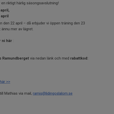
en riktigt härlig säsongsavslutning!
april,
april
ån den 22 april – då erbjuder vi öppen träning den 23
t ännu mer av lägret.
r ni här
:
os Ramundberget
via nedan länk och med
rabattkod:
här >>
ill Mathias via mail,
ramis@lidingoslalom.se