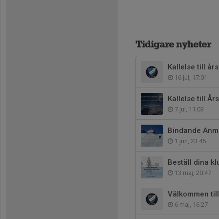
Tidigare nyheter
Kallelse till å
16 jul, 17:01
Kallelse till 
7 jul, 11:03
Bindande Anmä
1 jun, 23:45
Beställ dina k
13 maj, 20:47
Välkommen till
6 maj, 16:27