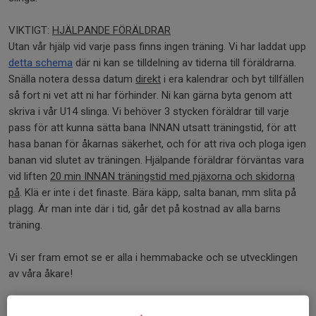
VIKTIGT:
HJÄLPANDE FÖRÄLDRAR
Utan vår hjälp vid varje pass finns ingen träning. Vi har laddat upp
detta schema
där ni kan se tilldelning av tiderna till föräldrarna.
Snälla notera dessa datum
direkt
i era kalendrar och byt tillfällen
så fort ni vet att ni har förhinder. Ni kan gärna byta genom att
skriva i vår U14 slinga. Vi behöver 3 stycken föräldrar till varje
pass för att kunna sätta bana INNAN utsatt träningstid, för att
hasa banan för åkarnas säkerhet, och för att riva och ploga igen
banan vid slutet av träningen. Hjälpande föräldrar förväntas vara
vid liften
20 min INNAN träningstid med pjäxorna och skidorna
på
. Klä er inte i det finaste. Bära käpp, salta banan, mm slita på
plagg. Är man inte där i tid, går det på kostnad av alla barns
träning.
Vi ser fram emot se er alla i hemmabacke och se utvecklingen
av våra åkare!
/Lagledarna