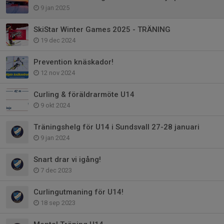
9 jan 2025
SkiStar Winter Games 2025 - TRÄNING
19 dec 2024
Prevention knäskador!
12 nov 2024
Curling & föräldrarmöte U14
9 okt 2024
Träningshelg för U14 i Sundsvall 27-28 januari
9 jan 2024
Snart drar vi igång!
7 dec 2023
Curlingutmaning för U14!
18 sep 2023