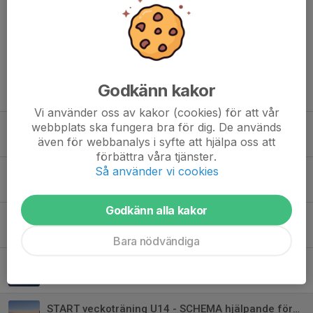
Dela nyhet
Godkänn kakor
Tidigare nyheter
Vi använder oss av kakor (cookies) för att vår
webbplats ska fungera bra för dig. De används
Fartläger vecka 3 för U14 Region 4 samt LVC-kval i Super-G
även för webbanalys i syfte att hjälpa oss att
7 jan, 19:39
förbättra våra tjänster.
Så använder vi cookies
Information LVC-Final Duved 19-22 mars
7 jan, 12:34
Godkänn alla kakor
Följ med till Sundsvall på U14 läger den 30 jan till 1 feb
30 dec 2025
Bara nödvändiga
Anmälan U14 läger Sundsvall 31/1-2/2
14 jan 2025
START veckoträning U14 - SCHEMA hjälpande föräldrar