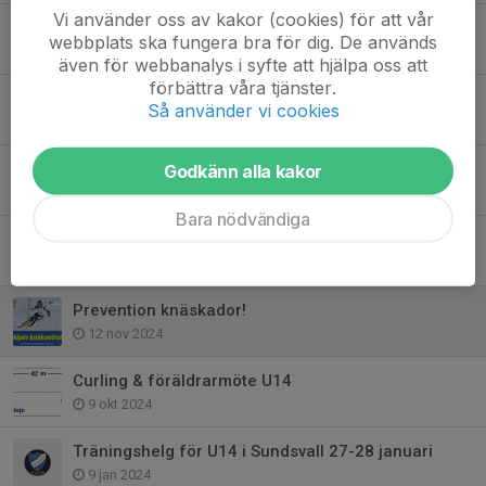
Vi använder oss av kakor (cookies) för att vår
Följ med till Sundsvall på U14 läger den 30 jan till 1 feb
webbplats ska fungera bra för dig. De används
30 dec 2025
även för webbanalys i syfte att hjälpa oss att
förbättra våra tjänster.
Anmälan U14 läger Sundsvall 31/1-2/2
Så använder vi cookies
14 jan 2025
START veckoträning U14 - SCHEMA hjälpande föräldrar
Godkänn alla kakor
9 jan 2025
Bara nödvändiga
SkiStar Winter Games 2025 - TRÄNING
19 dec 2024
Prevention knäskador!
12 nov 2024
Curling & föräldrarmöte U14
9 okt 2024
Träningshelg för U14 i Sundsvall 27-28 januari
9 jan 2024