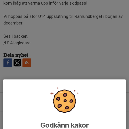
kom ihåg att varma upp inför varje skidpass!
Vi hoppas på stor U14 uppslutning till Ramundberget i början av
december.
Ses i backen,
/U14 lagledare
Dela nyhet
Tidigare nyheter
Fartläger vecka 3 för U14 Region 4 samt LVC-kval i Super-G
7 jan, 19:39
Information LVC-Final Duved 19-22 mars
Godkänn kakor
7 jan, 12:34