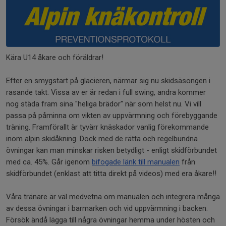
Kära U14 åkare och föräldrar!
Efter en smygstart på glacieren, närmar sig nu skidsäsongen i
rasande takt. Vissa av er är redan i full swing, andra kommer
nog städa fram sina "heliga brädor" när som helst nu. Vi vill
passa på påminna om vikten av uppvärmning och förebyggande
träning. Framförallt är tyvärr knäskador vanlig förekommande
inom alpin skidåkning. Dock med de rätta och regelbundna
övningar kan man minskar risken betydligt - enligt skidförbundet
med ca. 45%. Går igenom
bifogade länk till manualen
från
skidförbundet (enklast att titta direkt på videos) med era åkare!!
Våra tränare är väl medvetna om manualen och integrera många
av dessa övningar i barmarken och vid uppvärmning i backen.
Försök ändå lägga till några övningar hemma under hösten och