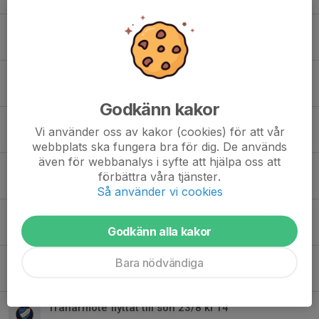
Barntränarutbildning 9-10 februari
24 jan 2022
0
Hemmaläger 15 jan för U6-U10
9 jan 2022
0
Godkänn kakor
Backplatsschema finns på hemsidan
Vi använder oss av kakor (cookies) för att vår
16 dec 2021
0
webbplats ska fungera bra för dig. De används
även för webbanalys i syfte att hjälpa oss att
Planeringsmöte fartläger flyttat till onsdag kl 21
förbättra våra tjänster.
7 dec 2021
0
Så använder vi cookies
Söker tränare till familjeläger i Funäs 4-7 dec
Godkänn alla kakor
14 okt 2021
0
Tidrapport och lön - nya rutiner
Bara nödvändiga
14 okt 2021
0
Tränarmöte flyttat till sön 23/8 kl 14