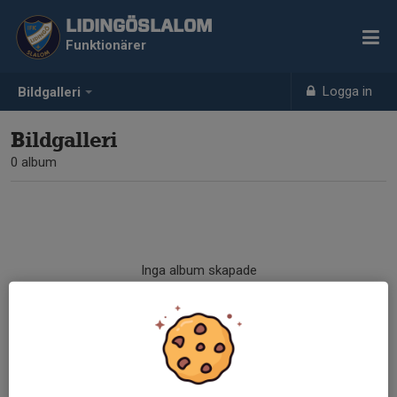
LIDINGÖSLALOM
Funktionärer
Logga in
Bildgalleri
Bildgalleri
0 album
Inga album skapade