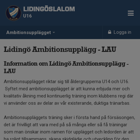
LIDINGÖSLALOM
U16
Logga in
Ambitionsupplägget
Lidingö Ambitionsupplägg - LAU
Information om Lidingö Ambitionsupplägg -
LAU
Ambitionsupplägget riktar sig till åldergrupperna U14 och U16.
Syftet med ambitionsupplägget är att kunna erbjuda mer och
kvalitativ åkning med kontinuerlig träning inom klubbens regi där
vi använder oss av delar av vår existerande, duktiga tränarbas.
Ambitionsuppläggets träning sker i första hand på försäsongen,
det är frivilligt att vara med på så många eller så få träningar
som man önskar inom ramen för upplägget och ledorden är att
ha roligt tillsammans, skapa skidglädje och utveckling för den