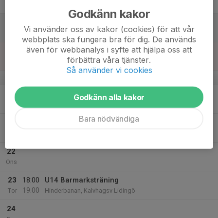
Fre
Godkänn kakor
18
Vi använder oss av kakor (cookies) för att vår
Lör
webbplats ska fungera bra för dig. De används
även för webbanalys i syfte att hjälpa oss att
19
förbättra våra tjänster.
Sön
Så använder vi cookies
v.43
20
Godkänn alla kakor
Mån
Bara nödvändiga
21
18:00
U14 Barmarksträning
19:00
Tis
Hinderbanan, Kalvhagsv Lidingö
22
Ons
23
18:00
U14 Barmarksträning
19:00
Tor
Hinderbanan, Kalvhagsv Lidingö
24