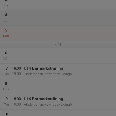
Fre
4
Lör
5
Sön
v.41
6
Mån
7
18:00
U14 Barmarksträning
19:00
Tis
Hinderbanan, Kalvhagsv Lidingö
8
Ons
9
18:00
U14 Barmarksträning
19:00
Tor
Hinderbanan, Kalvhagsv Lidingö
10