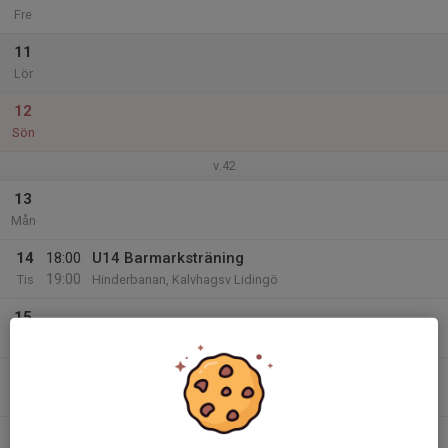
Fre
11
Lör
12
Sön
v.42
13
Mån
14
18:00
U14 Barmarksträning
19:00
Tis
Hinderbanan, Kalvhagsv Lidingö
15
Ons
16
18:00
U14 Barmarksträning
19:00
Tor
Hinderbanan, Kalvhagsv Lidingö
17