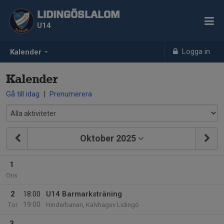
LIDINGÖSLALOM
U14
Logga in
Kalender
Kalender
Gå till idag
|
Prenumerera
Oktober 2025
1
Ons
2
18:00
U14 Barmarksträning
19:00
Tor
Hinderbanan, Kalvhagsv Lidingö
3