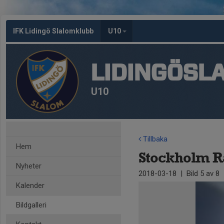
IFK Lidingö Slalomklubb
U10
LIDINGÖSL
U10
Tillbaka
Hem
Stockholm Ra
Nyheter
2018-03-18
|
Bild
5
av 8
Kalender
Bildgalleri