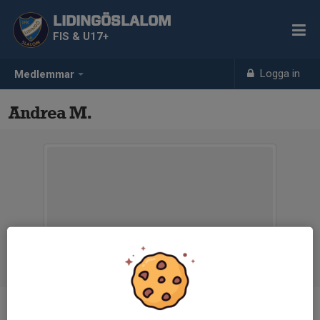
LIDINGÖSLALOM
FIS & U17+
Logga in
Medlemmar
Andrea M.
Ålder
17 år