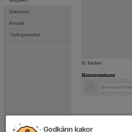
Bildgalleri
Dokument
Kontakt
Tävlingsresultat
SL Backen
Kommentarer
Godkänn kakor