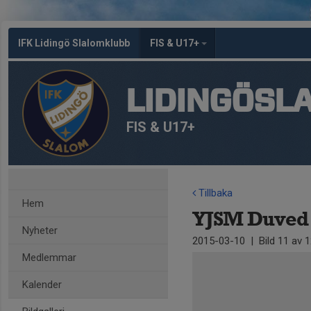
IFK Lidingö Slalomklubb
FIS & U17+
LIDINGÖSL
FIS & U17+
Tillbaka
Hem
YJSM Duved 
Nyheter
2015-03-10
|
Bild
11
av 1
Medlemmar
Kalender