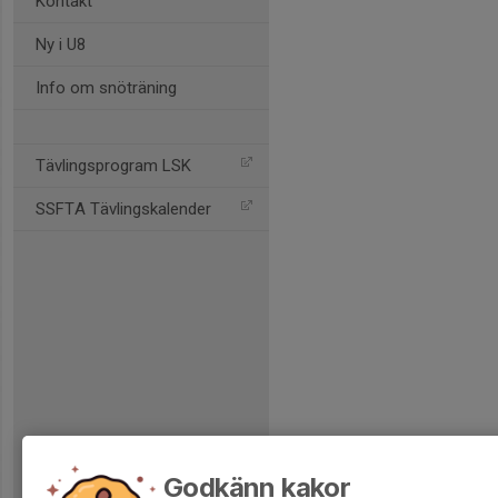
Kontakt
Ny i U8
Info om snöträning
Tävlingsprogram LSK
SSFTA Tävlingskalender
Godkänn kakor