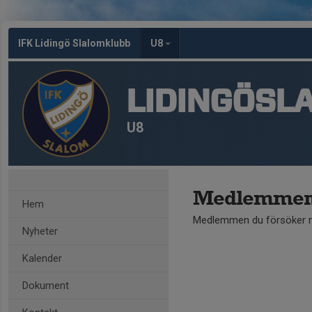
IFK Lidingö Slalomklubb
U8
LIDINGÖSL
U8
Medlemmen 
Hem
Medlemmen du försöker nå
Nyheter
Kalender
Dokument