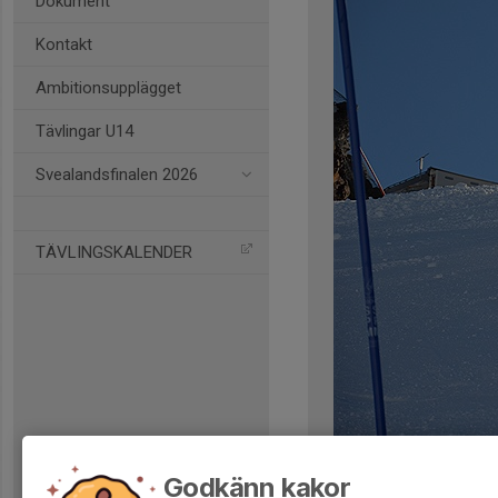
Dokument
Kontakt
Ambitionsupplägget
Tävlingar U14
Svealandsfinalen 2026
TÄVLINGSKALENDER
Kommentarer
Godkänn kakor