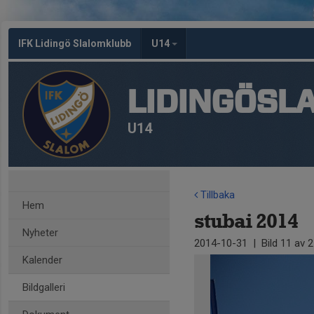
IFK Lidingö Slalomklubb
U14
LIDINGÖSL
U14
Tillbaka
Hem
stubai 2014
Nyheter
2014-10-31
|
Bild
11
av 2
Kalender
Bildgalleri