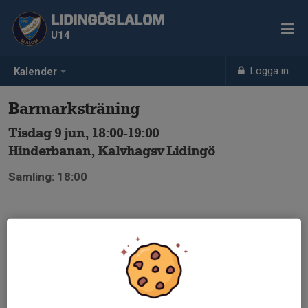
LIDINGÖSLALOM
U14
Logga in
Kalender
Barmarksträning
Tisdag 9 jun, 18:00-19:00
Hinderbanan, Kalvhagsv Lidingö
Samling: 18:00