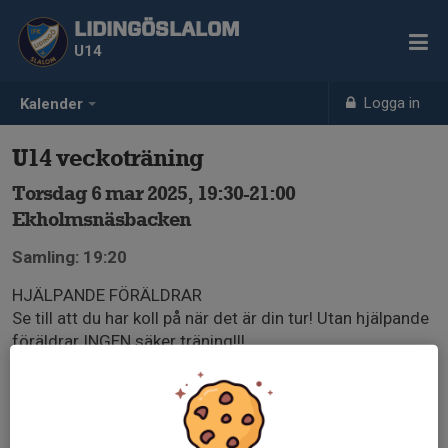
LIDINGÖSLALOM
U14
Logga in
Kalender
U14 veckoträning
Torsdag 6 mar 2025, 19:30-21:00
Ekholmsnäsbacken
Samling: 19:20
HJÄLPANDE FÖRÄLDRAR
Se till att du har koll på när det är din tur! Utan hjälpande
föräldrar INGEN säker träning!!!
Du ansvara själv att hitta ersättning i fall du har
förhinder på ditt pass. KOM ALLTID MINST 20 min
INNAN TRÄNINGSSTART, för att garanterar 90min
träningstid till åkarna.