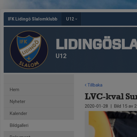
IFK Lidingö Slalomklubb
U12
LIDINGÖSL
U12
Tillbaka
Hem
LVC-kval Sun
Nyheter
2020-01-28
|
Bild
15
av 2
Kalender
Bildgalleri