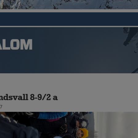
ALOM
dsvall 8-9/2 a
7