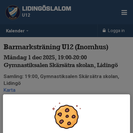
LIDINGÖSLALOM
U12
Logga in
Kalender
Barmarksträning U12 (Inomhus)
Måndag 1 dec 2025, 19:00-20:00
Gymnastiksalen Skärsätra skolan, Lidingö
Samling: 19:00, Gymnastiksalen Skärsätra skolan,
Lidingö
Karta