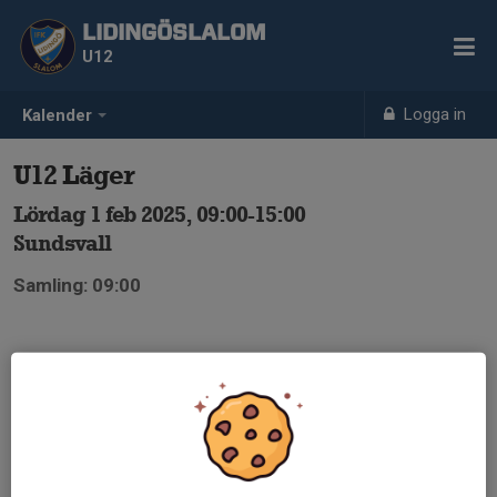
LIDINGÖSLALOM
U12
Logga in
Kalender
U12 Läger
Lördag 1 feb 2025, 09:00-15:00
Sundsvall
Samling: 09:00