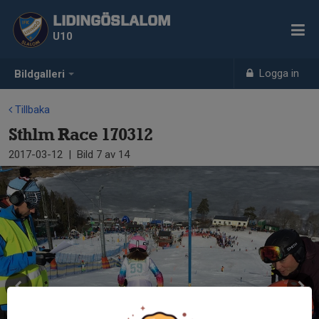
LIDINGÖSLALOM
U10
Logga in
Bildgalleri
Tillbaka
Sthlm Race 170312
2017-03-12
|
Bild
7
av 14