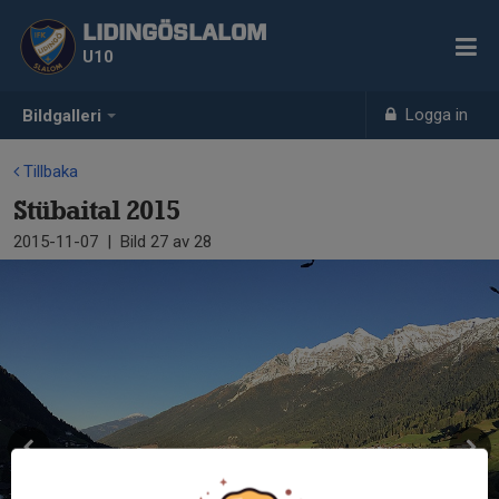
LIDINGÖSLALOM
U10
Logga in
Bildgalleri
Tillbaka
Stübaital 2015
2015-11-07
|
Bild
27
av 28