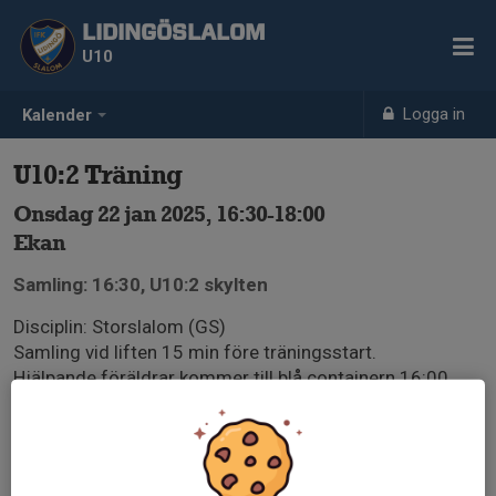
LIDINGÖSLALOM
U10
Logga in
Kalender
U10:2 Träning
Onsdag 22 jan 2025, 16:30-18:00
Ekan
Samling: 16:30, U10:2 skylten
Disciplin: Storslalom (GS)
Samling vid liften 15 min före träningsstart.
Hjälpande föräldrar kommer till blå containern 16:00
Hjälpande föräldrar:
Emma Hagegård
Eric Enocson