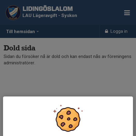
LIDINGÖSLALOM
LAU Lägeravgift - Syskon
Logga in
Till hemsidan
Dold sida
Sidan du försöker nå är dold och kan endast nås av föreningens
administratörer.