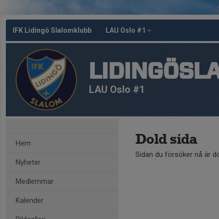
IFK Lidingö Slalomklubb
LAU Oslo #1
LIDINGÖSL
LAU Oslo #1
Dold sida
Hem
Sidan du försöker nå är d
Nyheter
Medlemmar
Kalender